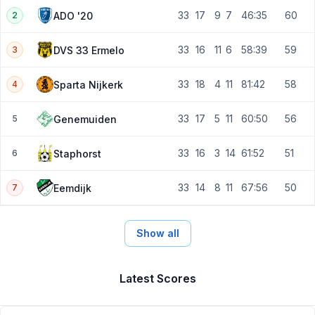
33
17
9
7
46:35
60
ADO '20
2
33
16
11
6
58:39
59
DVS 33 Ermelo
3
33
18
4
11
81:42
58
Sparta Nijkerk
4
33
17
5
11
60:50
56
Genemuiden
5
33
16
3
14
61:52
51
Staphorst
6
33
14
8
11
67:56
50
Eemdijk
7
Show all
Latest Scores